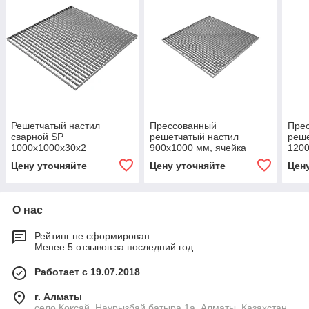
Решетчатый настил
Прессованный
Пре
сварной SP
решетчатый настил
реше
1000х1000х30х2
900х1000 мм, ячейка
1200
33х33 мм, несущая
33х3
Цену уточняйте
Цену уточняйте
Цен
полоса 30х2 мм
поло
О нас
Рейтинг не сформирован
Менее 5 отзывов за последний год
Работает с 19.07.2018
г. Алматы
село Коксай, Наурызбай батыра 1а, Алматы, Казахстан