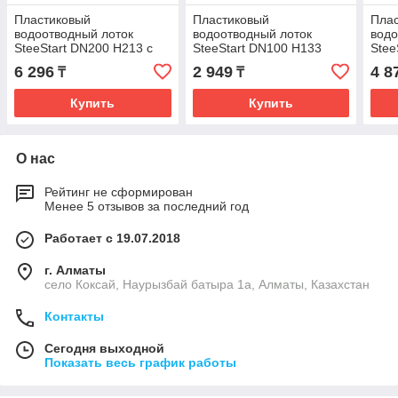
Пластиковый
Пластиковый
Пла
водоотводный лоток
водоотводный лоток
водо
SteeStart DN200 H213 с
SteeStart DN100 H133
Stee
высоким бортом
высокий борт, кл. С250
клас
6 296
2 949
4 8
₸
₸
Купить
Купить
О нас
Рейтинг не сформирован
Менее 5 отзывов за последний год
Работает с 19.07.2018
г. Алматы
село Коксай, Наурызбай батыра 1а, Алматы, Казахстан
Контакты
Сегодня выходной
Показать весь график работы