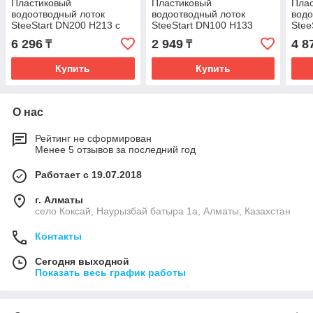
Пластиковый
Пластиковый
Пла
водоотводный лоток
водоотводный лоток
водо
SteeStart DN200 H213 с
SteeStart DN100 H133
Stee
высоким бортом
высокий борт, кл. С250
клас
6 296
2 949
4 8
₸
₸
Купить
Купить
О нас
Рейтинг не сформирован
Менее 5 отзывов за последний год
Работает с 19.07.2018
г. Алматы
село Коксай, Наурызбай батыра 1а, Алматы, Казахстан
Контакты
Сегодня выходной
Показать весь график работы