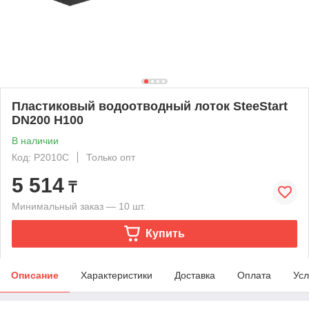
Пластиковый водоотводный лоток SteeStart
DN200 H100
В наличии
Код: P2010С
Только опт
5 514
₸
Минимальный заказ — 10 шт.
Купить
Описание
Характеристики
Доставка
Оплата
Усл